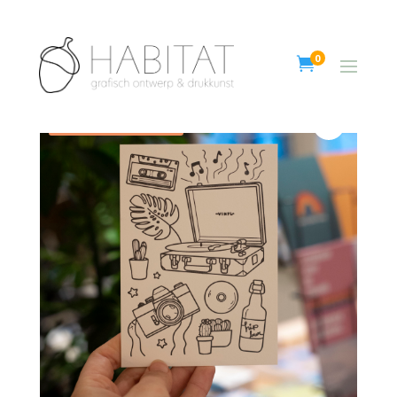
0

Aanbieding!