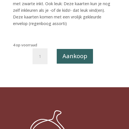
met zwarte inkt. Ook leuk: Deze kaarten kun je nog
zelf inkleuren als je -of de kids!- dat leuk vind(en).
Deze kaarten komen met een vrolijk gekleurde
envelop (regenboog assorti)
4 op voorraad
Letterpress
Aankoop
postkaart
Sounds
Sketchy
017
-
Hipster
X6
(SALE)
aantal