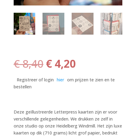
Oorspronkelijke
Huidige
€
8,40
€
4,20
prijs
prijs
was:
is:
Registreer of login
hier
om prijzen te zien en te
€ 8,40.
€ 4,20.
bestellen
Deze geïllustreerde Letterpress kaarten zijn er voor
verschillende gelegenheden. We drukken ze zelf in
onze studio op onze Heidelberg Windmill. Het zijn luxe
kaarten op dik (710 grams) licht grof papier, bedrukt