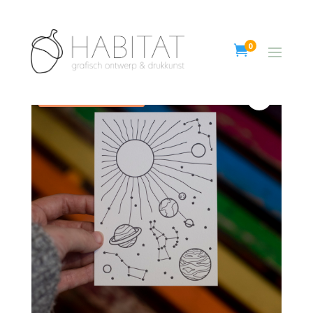
0

Aanbieding!