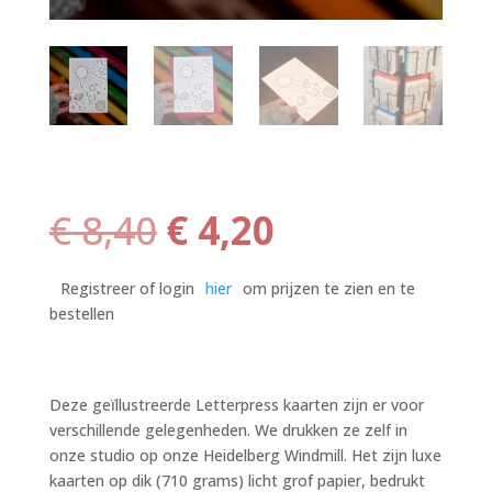
Oorspronkelijke
Huidige
€
8,40
€
4,20
prijs
prijs
was:
is:
Registreer of login
hier
om prijzen te zien en te
€ 8,40.
€ 4,20.
bestellen
Deze geïllustreerde Letterpress kaarten zijn er voor
verschillende gelegenheden. We drukken ze zelf in
onze studio op onze Heidelberg Windmill. Het zijn luxe
kaarten op dik (710 grams) licht grof papier, bedrukt