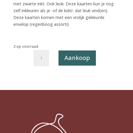
met zwarte inkt. Ook leuk: Deze kaarten kun je nog
zelf inkleuren als je -of de kids!- dat leuk vind(en).
Deze kaarten komen met een vrolijk gekleurde
envelop (regenboog assorti)
2 op voorraad
Letterpress
Aankoop
postkaart
Sounds
Sketchy
019
-
Sterren
en
Planeten
X6
(SALE)
aantal