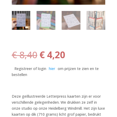
Oorspronkelijke
Huidige
€
8,40
€
4,20
prijs
prijs
was:
is:
Registreer of login
hier
om prijzen te zien en te
€ 8,40.
€ 4,20.
bestellen
Deze geïllustreerde Letterpress kaarten zijn er voor
verschillende gelegenheden. We drukken ze zelf in
onze studio op onze Heidelberg Windmill. Het zijn luxe
kaarten op dik (710 grams) licht grof papier, bedrukt