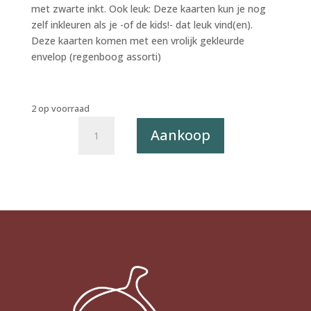
met zwarte inkt. Ook leuk: Deze kaarten kun je nog
zelf inkleuren als je -of de kids!- dat leuk vind(en).
Deze kaarten komen met een vrolijk gekleurde
envelop (regenboog assorti)
2 op voorraad
Letterpress
Aankoop
postkaart
Sounds
Sketchy
028
-
Billen
X6
(SALE)
aantal