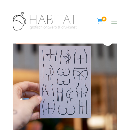
0

Aanbieding!