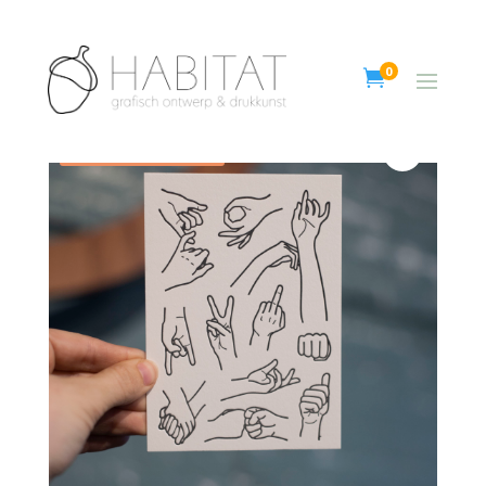
0

Aanbieding!