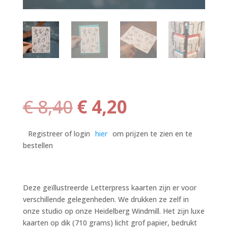
Oorspronkelijke
Huidige
€
8,40
€
4,20
prijs
prijs
was:
is:
Registreer of login
hier
om prijzen te zien en te
€ 8,40.
€ 4,20.
bestellen
Deze geïllustreerde Letterpress kaarten zijn er voor
verschillende gelegenheden. We drukken ze zelf in
onze studio op onze Heidelberg Windmill. Het zijn luxe
kaarten op dik (710 grams) licht grof papier, bedrukt