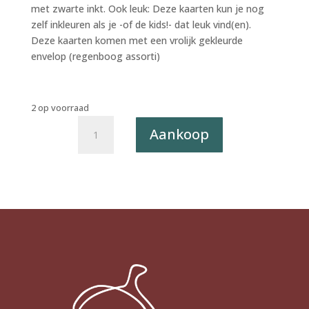
met zwarte inkt. Ook leuk: Deze kaarten kun je nog
zelf inkleuren als je -of de kids!- dat leuk vind(en).
Deze kaarten komen met een vrolijk gekleurde
envelop (regenboog assorti)
2 op voorraad
Letterpress
Aankoop
postkaart
Sounds
Sketchy
029
-
Handen
X6
(SALE)
aantal