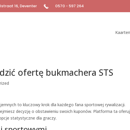
straat 16, Deventer
0570 - 597 264
Kaarte
dzić ofertę bukmachera STS
rized
mnych to kluczowy krok dla każdego fana sportowej rywalizacji.
jmiesz decyzję o obstawieniu swoich kuponów. Platforma ta oferu
pcje statystyczne dla graczy.
mi sportowymi