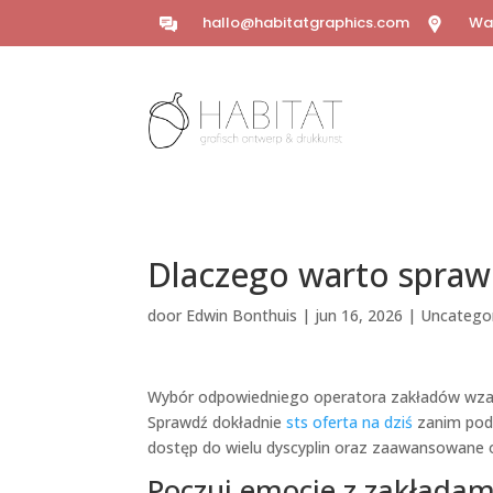
hallo@habitatgraphics.com
Wal
Dlaczego warto spraw
door
Edwin Bonthuis
|
jun 16, 2026
|
Uncatego
Wybór odpowiedniego operatora zakładów wzaje
Sprawdź dokładnie
sts oferta na dziś
zanim pode
dostęp do wielu dyscyplin oraz zaawansowane o
Poczuj emocje z zakłada