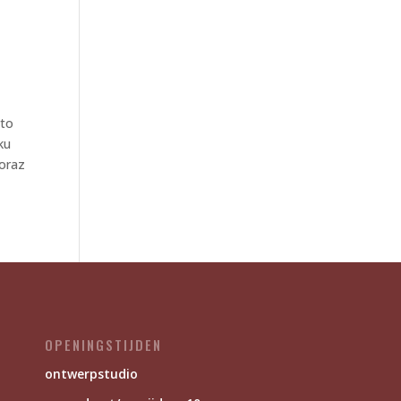
rto
ku
 oraz
OPENINGSTIJDEN
ontwerpstudio