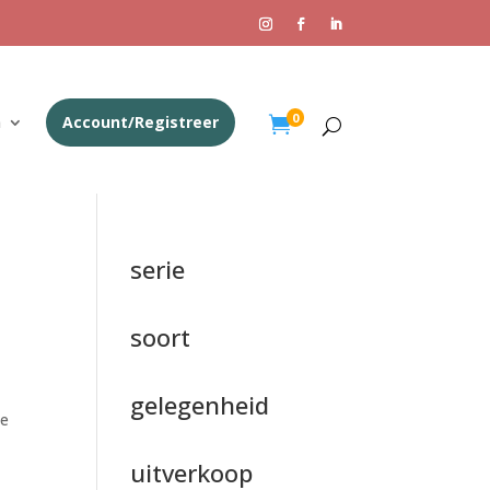
0
n
Account/Registreer

serie
soort
gelegenheid
je
uitverkoop