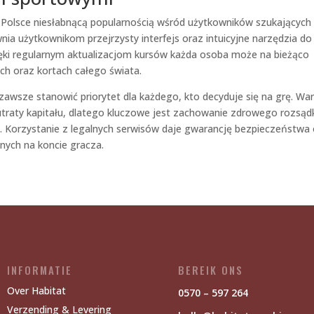
 Polsce niesłabnącą popularnością wśród użytkowników szukających
ia użytkownikom przejrzysty interfejs oraz intuicyjne narzędzia do
ęki regularnym aktualizacjom kursów każda osoba może na bieżąco
ch oraz kortach całego świata.
awsze stanowić priorytet dla każdego, kto decyduje się na grę. Wa
 utraty kapitału, dlatego kluczowe jest zachowanie zdrowego rozsąd
h. Korzystanie z legalnych serwisów daje gwarancję bezpieczeństwa
nych na koncie gracza.
INFORMATIE
BEREIK ONS
Over Habitat
0570 – 597 264
Verzending & Levering