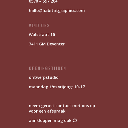
0570 – 597 264
hallo@habitatgraphics.com
VIND ONS
Walstraat 16
7411 GM Deventer
OPENINGSTIJDEN
ontwerpstudio
maandag t/m vrijdag: 10-17
neem gerust contact met ons op
voor een afspraak.
aankloppen mag ook 🙂