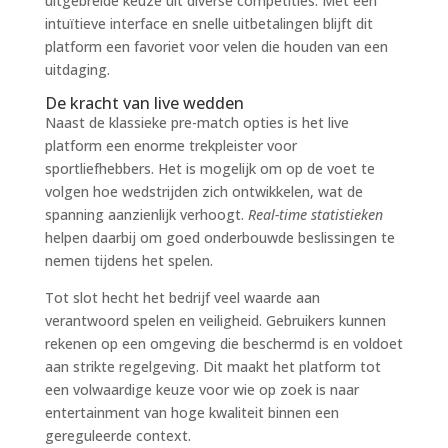
uitgebreide keuze uit diverse competities. Met een
intuïtieve interface en snelle uitbetalingen blijft dit
platform een favoriet voor velen die houden van een
uitdaging.
De kracht van live wedden
Naast de klassieke pre-match opties is het live
platform een enorme trekpleister voor
sportliefhebbers. Het is mogelijk om op de voet te
volgen hoe wedstrijden zich ontwikkelen, wat de
spanning aanzienlijk verhoogt.
Real-time statistieken
helpen daarbij om goed onderbouwde beslissingen te
nemen tijdens het spelen.
Tot slot hecht het bedrijf veel waarde aan
verantwoord spelen en veiligheid. Gebruikers kunnen
rekenen op een omgeving die beschermd is en voldoet
aan strikte regelgeving. Dit maakt het platform tot
een volwaardige keuze voor wie op zoek is naar
entertainment van hoge kwaliteit binnen een
gereguleerde context.